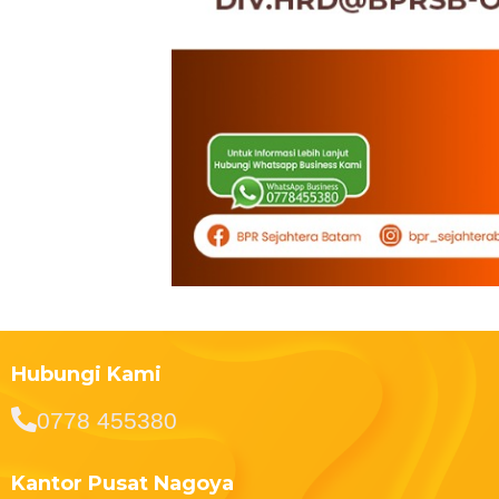
Hubungi Kami
0778 455380
Kantor Pusat Nagoya