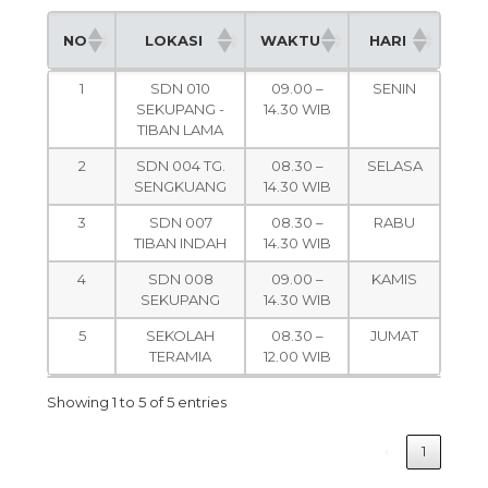
NO
LOKASI
WAKTU
HARI
NO
LOKASI
WAKTU
HARI
1
SDN 010
09.00 –
SENIN
SEKUPANG -
14.30 WIB
TIBAN LAMA
2
SDN 004 TG.
08.30 –
SELASA
SENGKUANG
14.30 WIB
3
SDN 007
08.30 –
RABU
TIBAN INDAH
14.30 WIB
4
SDN 008
09.00 –
KAMIS
SEKUPANG
14.30 WIB
5
SEKOLAH
08.30 –
JUMAT
TERAMIA
12.00 WIB
Showing 1 to 5 of 5 entries
‹
1