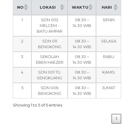
NO
LOKASI
WAKTU
HARI
NO
LOKASI
WAKTU
HARI
1
SDN 002
08.30 –
SENIN
MELCEM -
14.30 WIB
BATU AMPAR
2
SDN 011
08.30 –
SELASA
BENGKONG
14.30 WIB
3
SEKOLAH
08.30 –
RABU
EBEN HAEZER
14.30 WIB
4
SDN 001 TG.
08.30 –
KAMIS
SENGKUANG
14.30 WIB
5
SDN 006
08.30 –
JUMAT
BENGKONG
14.30 WIB
Showing 1 to 5 of 5 entries
‹
1