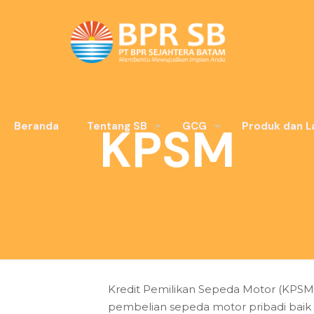
KPSM
Beranda
Tentang SB
GCG
Produk dan L
Kredit Pemilikan Sepeda Motor (KPSM)
pembelian sepeda motor pribadi baik 