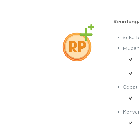
Keuntunga
Suku b
Muda
Cepat
Kenyam