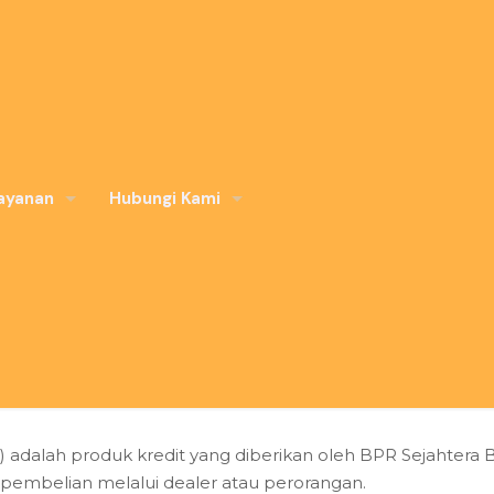
ayanan
Hubungi Kami
 adalah produk kredit yang diberikan oleh BPR Sejahtera
pembelian melalui dealer atau perorangan.