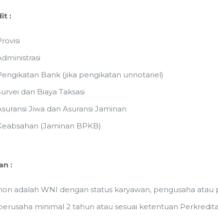
it :
rovisi
Administrasi
Pengikatan Bank (jika pengikatan unnotariel)
Survei dan Biaya Taksasi
Asuransi Jiwa dan Asuransi Jaminan
Keabsahan (Jaminan BPKB)
an :
n adalah WNI dengan status karyawan, pengusaha atau pr
erusaha minimal 2 tahun atau sesuai ketentuan Perkredit