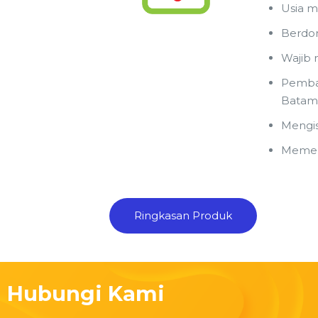
Usia m
Berdom
Wajib 
Pembay
Batam
Mengis
Memenu
Ringkasan Produk
Hubungi Kami