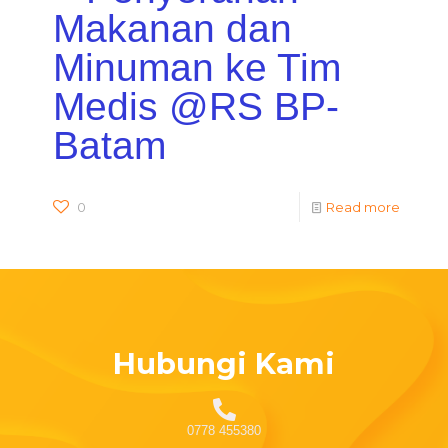
Makanan dan
Minuman ke Tim
Medis @RS BP-
Batam
0
Read more
Hubungi Kami
0778 455380