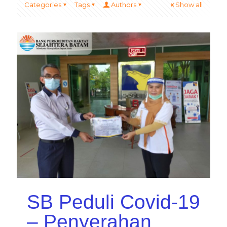
Categories
Tags
Authors
Show all
SB Peduli Covid-19
– Penyerahan