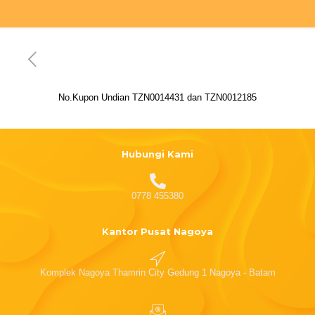
No.Kupon Undian TZN0014431 dan TZN0012185
Hubungi Kami
0778 455380
Kantor Pusat Nagoya
Komplek Nagoya Thamrin City Gedung 1 Nagoya - Batam