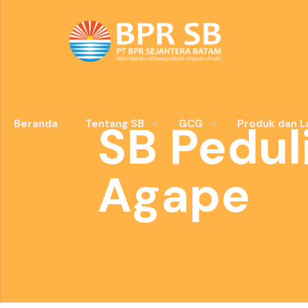
SB Pedul
Beranda
Tentang SB
GCG
Produk dan L
Agape