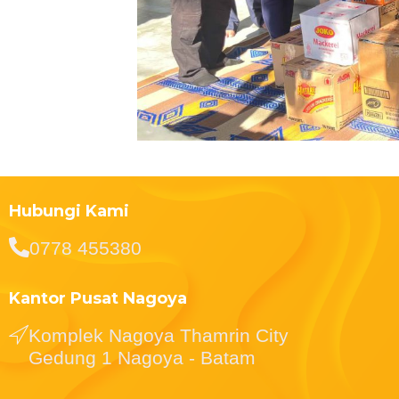
Hubungi Kami
0778 455380
Kantor Pusat Nagoya
Komplek Nagoya Thamrin City
Gedung 1 Nagoya - Batam