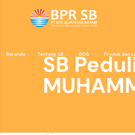
SB Pedul
Beranda
Tentang SB
GCG
Produk dan L
MUHAMM