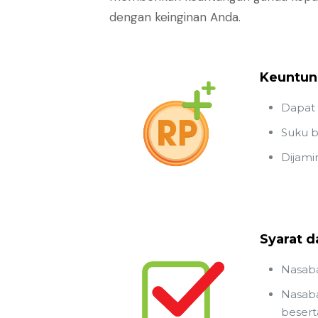
dengan keinginan Anda.
Keuntun
Dapat 
Suku 
Dijami
Syarat d
Nasaba
Nasaba
besert