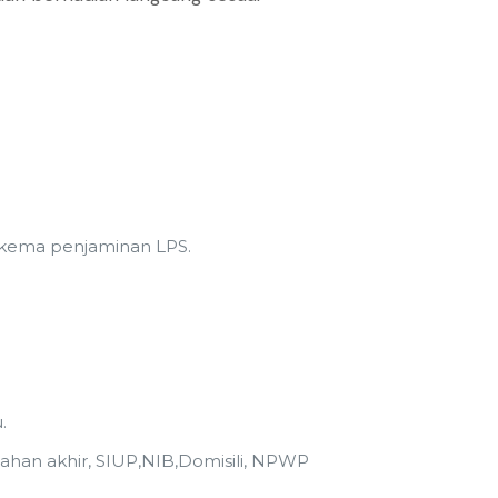
skema penjaminan LPS.
.
han akhir, SIUP,NIB,Domisili, NPWP