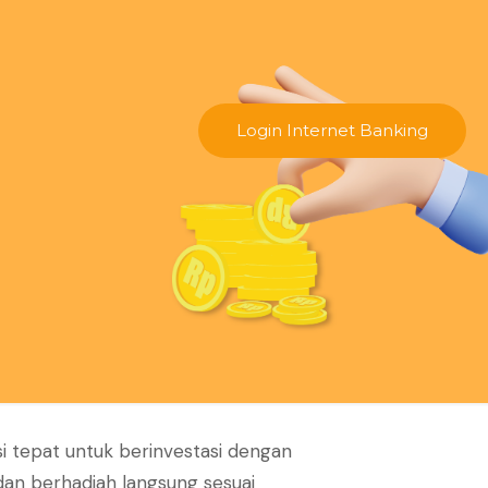
Login Internet Banking
i tepat untuk berinvestasi dengan
an berhadiah langsung sesuai