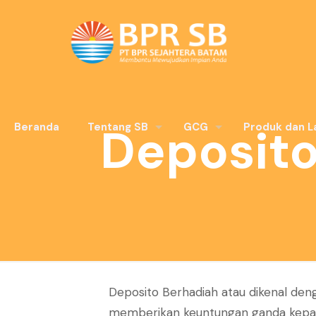
Deposito
Beranda
Tentang SB
GCG
Produk dan L
Deposito Berhadiah atau dikenal den
memberikan keuntungan ganda kepada