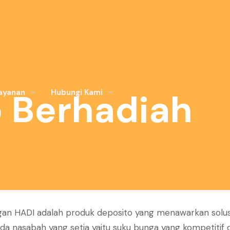
 Berhadiah
ayanan
Hubungi Kami
gan HADI adalah produk deposito yang menawarkan solus
 nasabah yang setia yaitu suku bunga yang kompetitif d